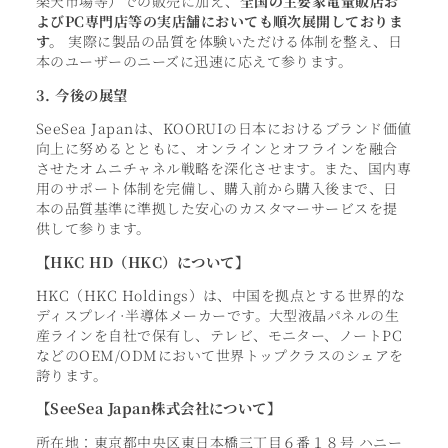
楽天市場等）での販売に加え、
全国の主要家電量販店お
よびPC専門店等の実店舗においても順次展開しておりま
す。
実際に製品の品質を体験いただける体制を整え、日
本のユーザーのニーズに迅速に応えて参ります。
3. 今後の展望
SeeSea Japanは、KOORUIの日本におけるブランド価値
向上に努めるとともに、オンラインとオフラインを融合
させたオムニチャネル戦略を深化させます。また、国内専
用のサポート体制を完備し、購入前から購入後まで、日
本の品質基準に準拠した安心のカスタマーサービスを提
供して参ります。
【HKC HD（HKC）について】
HKC（HKC Holdings）は、中国を拠点とする世界的な
ディスプレイ·半導体メーカーです。大型液晶パネルの生
産ラインを自社で保有し、テレビ、モニター、ノートPC
などのOEM/ODMにおいて世界トップクラスのシェアを
誇ります。
【SeeSea Japan株式会社について】
所在地：東京都中央区東日本橋三丁目６番１８号 ハニー