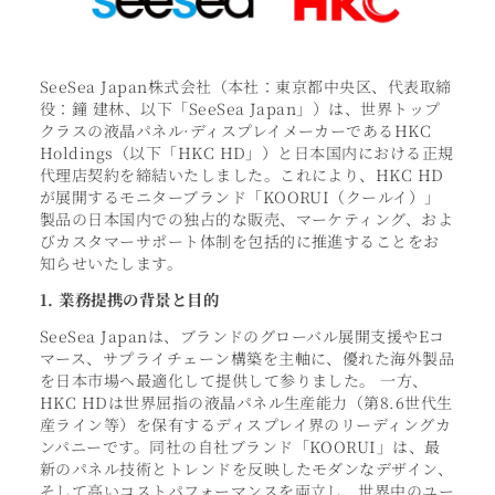
SeeSea Japan株式会社（本社：東京都中央区、代表取締
役：鐘 建林、以下「SeeSea Japan」）は、世界トップ
クラスの液晶パネル·ディスプレイメーカーであるHKC
Holdings（以下「HKC HD」）と日本国内における正規
代理店契約を締結いたしました。これにより、HKC HD
が展開するモニターブランド「KOORUI（クールイ）」
製品の日本国内での独占的な販売、マーケティング、およ
びカスタマーサポート体制を包括的に推進することをお
知らせいたします。
1. 業務提携の背景と目的
SeeSea Japanは、ブランドのグローバル展開支援やEコ
マース、サプライチェーン構築を主軸に、優れた海外製品
を日本市場へ最適化して提供して参りました。 一方、
HKC HDは世界屈指の液晶パネル生産能力（第8.6世代生
産ライン等）を保有するディスプレイ界のリーディングカ
ンパニーです。同社の自社ブランド「KOORUI」は、最
新のパネル技術とトレンドを反映したモダンなデザイン、
そして高いコストパフォーマンスを両立し、世界中のユー