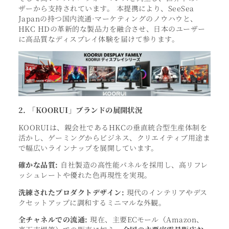
ザーから支持されています。 本提携により、SeeSea
Japanの持つ国内流通·マーケティングのノウハウと、
HKC HDの革新的な製品力を融合させ、日本のユーザー
に高品質なディスプレイ体験を届けて参ります。
2. 「KOORUI」ブランドの展開状況
KOORUIは、親会社であるHKCの垂直統合型生産体制を
活かし、ゲーミングからビジネス、クリエイティブ用途ま
で幅広いラインナップを展開しています。
確かな品質:
自社製造の高性能パネルを採用し、高リフレ
ッシュレートや優れた色再現性を実現。
洗練されたプロダクトデザイン:
現代のインテリアやデス
クセットアップに調和するミニマルな外観。
全チャネルでの流通:
現在、主要ECモール（Amazon、